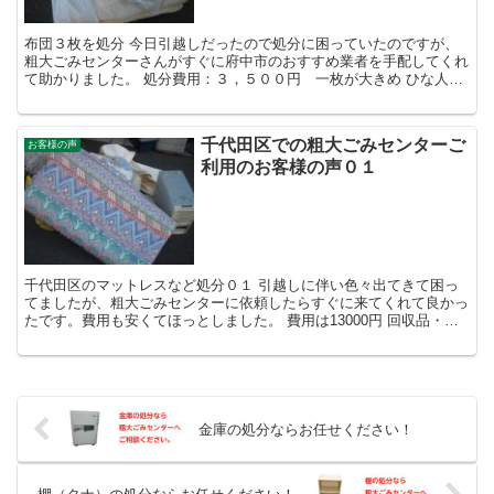
布団３枚を処分 今日引越しだったので処分に困っていたのですが、
粗大ごみセンターさんがすぐに府中市のおすすめ業者を手配してくれ
て助かりました。 処分費用：３，５００円 一枚が大きめ ひな人形
など一式と粗大ゴミ 雛人形を処分するのに親切な業者さ...
千代田区での粗大ごみセンターご
お客様の声
利用のお客様の声０１
千代田区のマットレスなど処分０１ 引越しに伴い色々出てきて困っ
てましたが、粗大ごみセンターに依頼したらすぐに来てくれて良かっ
たです。費用も安くてほっとしました。 費用は13000円 回収品・マ
ットレス、コタツ、布団など 千代田区のバイク買取...
金庫の処分ならお任せください！