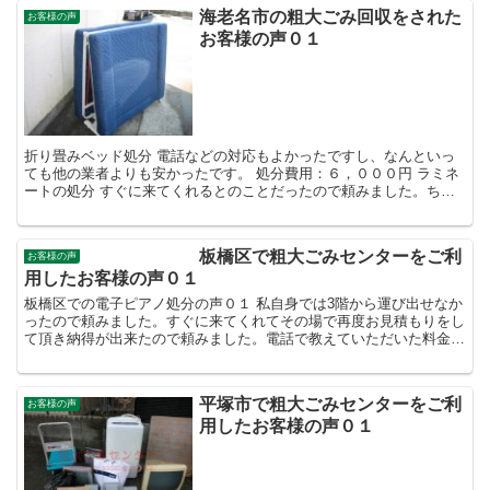
海老名市の粗大ごみ回収をされた
お客様の声
お客様の声０１
折り畳みベッド処分 電話などの対応もよかったですし、なんといっ
ても他の業者よりも安かったです。 処分費用：６，０００円 ラミネ
ートの処分 すぐに来てくれるとのことだったので頼みました。ちゃ
んと説明がありよかったです。 処分費用：１，０００円...
板橋区で粗大ごみセンターをご利
お客様の声
用したお客様の声０１
板橋区での電子ピアノ処分の声０１ 私自身では3階から運び出せなか
ったので頼みました。すぐに来てくれてその場で再度お見積もりをし
て頂き納得が出来たので頼みました。電話で教えていただいた料金と
一緒だったので安心して依頼出来ました。 回収費用 １...
平塚市で粗大ごみセンターをご利
お客様の声
用したお客様の声０１