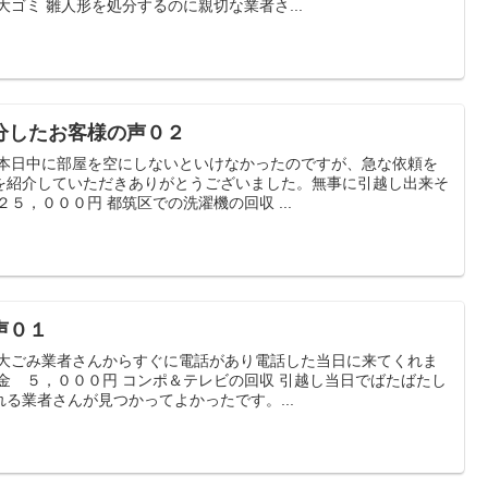
大ゴミ 雛人形を処分するのに親切な業者さ...
分したお客様の声０２
 本日中に部屋を空にしないといけなかったのですが、急な依頼を
を紹介していただきありがとうございました。無事に引越し出来そ
５，０００円 都筑区での洗濯機の回収 ...
声０１
粗大ごみ業者さんからすぐに電話があり電話した当日に来てくれま
金 ５，０００円 コンポ＆テレビの回収 引越し当日でばたばたし
る業者さんが見つかってよかったです。...