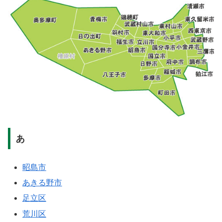
あ
昭島市
あきる野市
足立区
荒川区