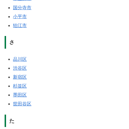
国分寺市
小平市
狛江市
さ
品川区
渋谷区
新宿区
杉並区
墨田区
世田谷区
た