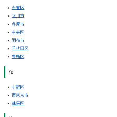
台東区
立川市
多摩市
中央区
調布市
千代田区
豊島区
な
中野区
西東京市
練馬区