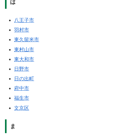
は
八王子市
羽村市
東久留米市
東村山市
東大和市
日野市
日の出町
府中市
福生市
文京区
ま