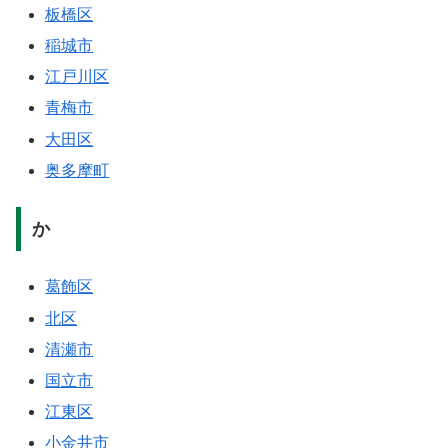
板橋区
稲城市
江戸川区
青梅市
大田区
奥多摩町
か
葛飾区
北区
清瀬市
国立市
江東区
小金井市